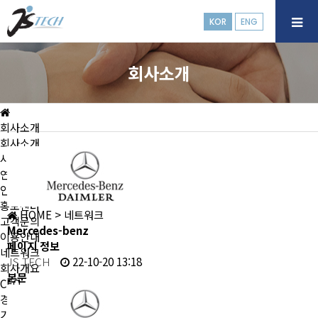
KOR
ENG
회사소개
회사소개
회사소개
사업/제품안내
연구개발
인재경영
홍보센터
HOME
> 네트워크
고객문의
Mercedes-benz
이용안내
페이지 정보
네트워크
JS TECH
22-10-20 13:18
회사개요
본문
CEO
경영이념 및 비전
기업연혁